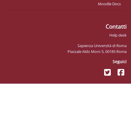
Sapienz
Piazzale Ald