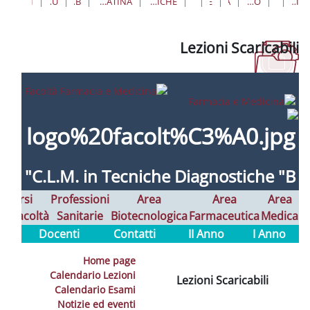
ية
PROFESSIONI SANITARIE
LAUREE MAGISTRALI
LM/SNT03 SCIENZE DELLE PROFESSIONI SANITARIE TECNICHE DIAGNOSTICHE
CLM SCIENZE DELLE PROFESSIONI SANITARIE TECNICHE DIAGNOSTICHE "B" - SEDE DI LATINA
CLM TECNICHE DIAGNOSTICHE B
COLLEGAMENTI ALLE VOCI DEI MENÙ
LEZIONI SCARICABILI
Lezio
C.L.M. in
Tecniche Diagn
Alta
Corsi
Professioni
Area
Formazione
Interfacoltà
Sanitarie
Biotecnologica
Farm
Docenti
Contatti
II An
Home page
Calendario Lezioni
Lezioni 
Calendario Esami
Notizie ed eventi