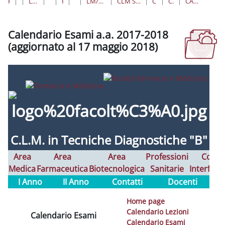
HOME
CORSI
LAUREE TRIENNALI, MAGISTRALI, A CICLO UNICO
FARMACIA E MEDICINA
PROFESSIONI SANITARIE
LAUREE MAGISTRALI
LM/SNT03 SCIENZE DELLE PROFESSIONI SANITARIE TECNICHE DIAGNOSTICHE
CLM SCIENZE DELLE PROFESSIONI SANITARIE TECNICHE DIAGNOSTICHE "B" - SEDE DI LATINA
CLM TECNICHE DIAGNOSTICHE B
COLLEGAMENTI ALLE VOCI DEI MENÙ
CALENDARIO ESAMI A.A. 2017-2018 (AGGIORNATO AL 17 MAGGIO 2018)
Calendario Esami a.a. 2017-2018
(aggiornato al 17 maggio 2018)
Aggregazione dei criteri
C.L.M. in
Tecniche Diagnostiche "B"
Area
Area
Area
Professioni
Corsi
Medica
Farmaceutica
Biotecnologica
Sanitarie
Interfaco
I Anno
II Anno
Contatti
Docenti
Home page
Calendario Lezioni
Calendario Esami
Calendario Esami