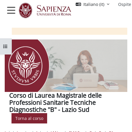
Vai al contenuto principale
Italiano ‎(it)‎
Ospite
Pannello laterale
Apri indice del corso
Corso di Laurea Magistrale delle
Professioni Sanitarie Tecniche
Diagnostiche "B" - Lazio Sud
Torna al corso