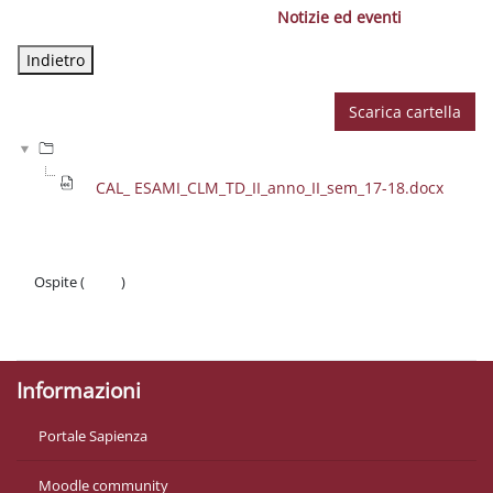
Notizie ed eventi
Scarica cartella
CAL_ ESAMI_CLM_TD_II_anno_II_sem_17-18.docx
Ospite (
Login
)
Politiche
Ottieni l'app mobile
Informazioni
Portale Sapienza
Moodle community