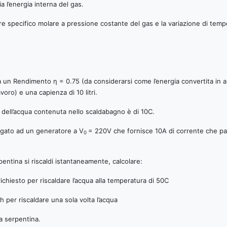
a l’energia interna del gas.
lore specifico molare a pressione costante del gas e la variazione di temp
un Rendimento η = 0.75 (da considerarsi come l’energia convertita in au
voro) e una capienza di 10 litri.
e dell’acqua contenuta nello scaldabagno è di 10C.
egato ad un generatore a V
= 220V che fornisce 10A di corrente che pas
0
ntina si riscaldi istantaneamente, calcolare:
hiesto per riscaldare l’acqua alla temperatura di 50C
er riscaldare una sola volta l’acqua
 serpentina.