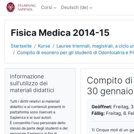
Zum Hauptinhalt
Corsi
Deutsch ‎(de)‎
Fisica Medica 2014-15
Startseite
Kurse
Lauree triennali, magistrali, a ciclo u
Compito di esonero per gli studenti di Odontoiatria e 
Blöcke
Informazione sull'utilizzo dei materiali didattici überspringen
Informazione
Compito di 
sull'utilizzo dei
30 gennaio
materiali didattici
Abschlussbedingun
Tutti i diritti relativi ai materiali
Geöffnet:
Freitag, 3
didattici e ai contenuti presenti in
piattaforma sono riservati a
Fällig:
Freitag, 6. Fe
Sapienza e ai suoi autori.
È consentito l'uso personale dello
stesso da parte degli studenti e del
1) Cinque moli di un g
personale Sapienza ai fini di