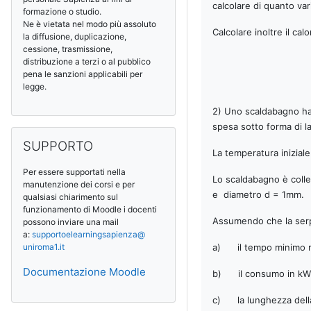
calcolare di quanto vari
formazione o studio.
Ne è vietata nel modo più assoluto
Calcolare inoltre il ca
la diffusione, duplicazione,
cessione, trasmissione,
distribuzione a terzi o al pubblico
pena le sanzioni applicabili per
legge.
2) Uno scaldabagno ha 
spesa sotto forma di la
SUPPORTO überspringen
SUPPORTO
La temperatura inizial
Per essere supportati nella
Lo scaldabagno è coll
manutenzione dei corsi e per
e diametro d = 1mm.
qualsiasi chiarimento sul
funzionamento di Moodle i docenti
Assumendo che la serpe
possono inviare una mail
a:
supportoelearningsapienza@
uniroma1.it
a) il tempo minimo ric
Documentazione Moodle
b) il consumo in kWh p
c) la lunghezza della