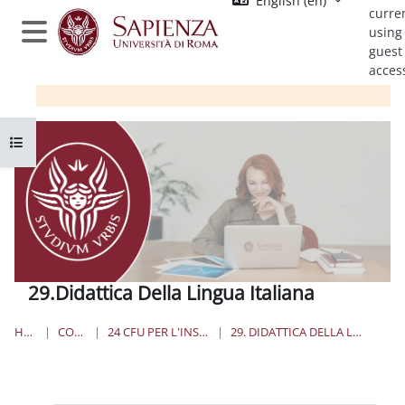
English ‎(en)‎
Skip to main content
curre
using
Side panel
guest
acces
Open course index
29.Didattica Della Lingua Italiana
HOME
COURSES
24 CFU PER L'INSEGNAMENTO
29. DIDATTICA DELLA LINGUA ITALIANA