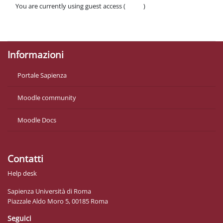
You are currently using guest access (
Log in
)
Policies
Get the mobile app
Informazioni
Portale Sapienza
Moodle community
Moodle Docs
Contatti
Help desk
Sapienza Università di Roma
Piazzale Aldo Moro 5, 00185 Roma
Seguici