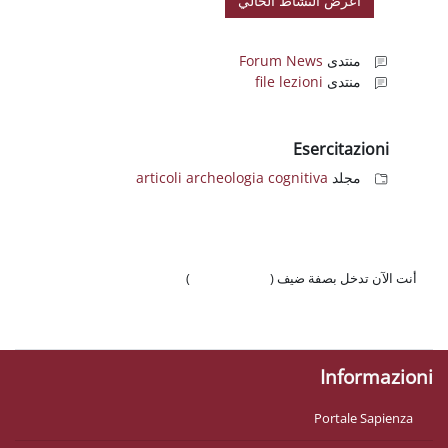
Forum New
file lezion
Ese
articoli archeologia cogniti
فة ضيف (
تسجيل الدخول
)
لجوّال