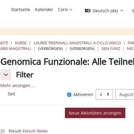
Startseite
Kalender
Corsi
Deutsch ‎(de)‎
S
EITE
KURSE
LAUREE TRIENNALI, MAGISTRALI, A CICLO UNICO
FA
UREE MAGISTRALI
(VERBORGEN)
(VERBORGEN)
GEN FUNZ
NEU
Genomica Funzionale: Alle Teiln
Filter
Filter
Filter
Mehr anzeigen ...
Seit
Tag
Mo
Seit
Aktivieren
Forum
Forum News