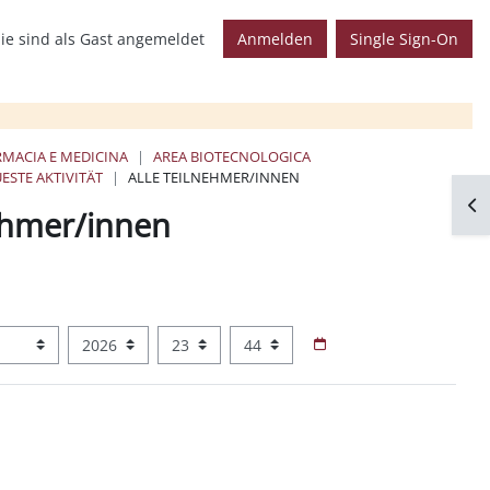
ie sind als Gast angemeldet
Anmelden
Single Sign-On
RMACIA E MEDICINA
AREA BIOTECNOLOGICA
ESTE AKTIVITÄT
ALLE TEILNEHMER/INNEN
Blo
ehmer/innen
nat
Jahr
Stunde
Minute