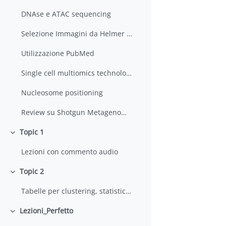
DNAse e ATAC sequencing
Selezione Immagini da Helmer Citterich
Utilizzazione PubMed
Single cell multiomics technologies
Nucleosome positioning
Review su Shotgun Metagenomics
Topic 1
Einklappen
Lezioni con commento audio
Topic 2
Einklappen
Tabelle per clustering, statistica e GO
Lezioni_Perfetto
Einklappen