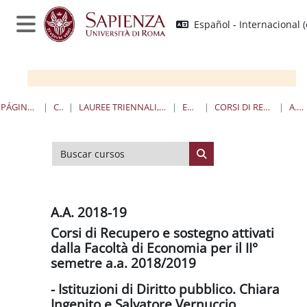
Salta al contenido principal
Español - Internacional ‎(
Panel lateral
PÁGINA PRINCIPAL
CURSOS
LAUREE TRIENNALI, MAGISTRALI, A CICLO UNICO
ECONOMIA
CORSI DI RECUPERO E SOSTEGNO
A.A. 2018-19
Buscar cursos
Buscar cursos
A.A. 2018-19
Corsi di Recupero e sostegno attivati
dalla Facoltà di Economia per il II°
semetre a.a. 2018/2019
- Istituzioni di Diritto pubblico. Chiara
Ingenito e Salvatore Vernuccio