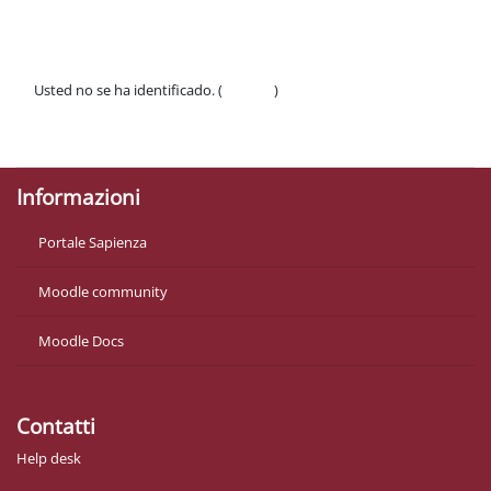
Usted no se ha identificado. (
Acceder
)
Políticas
Descargar la app para dispositivos móviles
Informazioni
Portale Sapienza
Moodle community
Moodle Docs
Contatti
Help desk