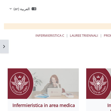
العربية ‎(ar)‎
INFERMIERISTICA C
LAUREE TRIENNALI
PROF
فتح 
Infermieristica in area medica
I