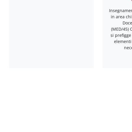
Insegnament
in area ch
Doce
(MED/45) Ob
si prefigge
elementi
nec