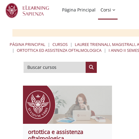
Salta al contenido principal
Página Principal
Corsi
PÁGINA PRINCIPAL
CURSOS
LAUREE TRIENNALI, MAGISTRALI, 
ORTOTTICA ED ASSISTENZA OFTALMOLOGICA
I ANNO II SEME
Buscar cursos
Buscar cursos
ortottica e assistenza
oftalmologica