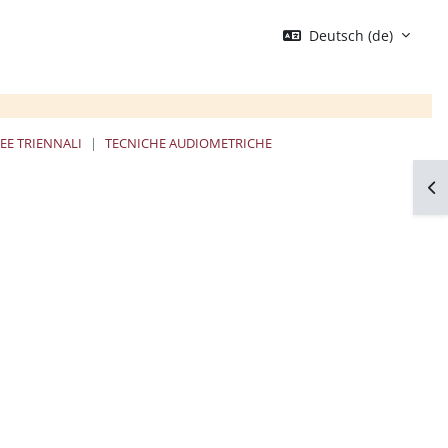
Deutsch ‎(de)‎
EE TRIENNALI
TECNICHE AUDIOMETRICHE
Blo