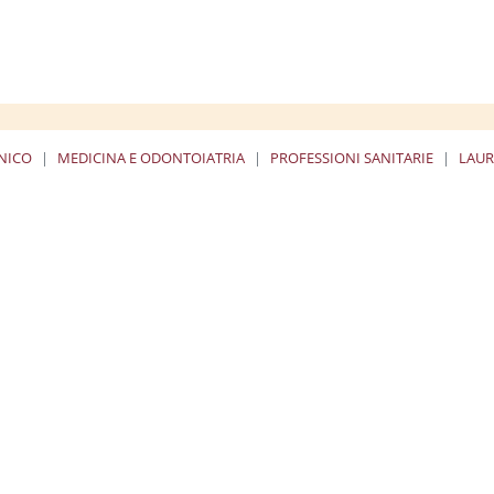
UNICO
MEDICINA E ODONTOIATRIA
PROFESSIONI SANITARIE
LAUR