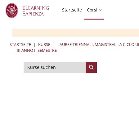
Zum Hauptinhalt
Startseite
Corsi
STARTSEITE
KURSE
LAUREE TRIENNALI, MAGISTRALI, A CICLO 
III ANNO II SEMESTRE
Kurse suchen
Kurse suchen