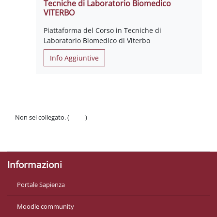
Tecniche di Laboratorio Biomedico
VITERBO
Piattaforma del Corso in Tecniche di
Laboratorio Biomedico di Viterbo
Info Aggiuntive
Non sei collegato. (
Login
)
Politiche
Ottieni l'app mobile
Informazioni
Portale Sapienza
Moodle community