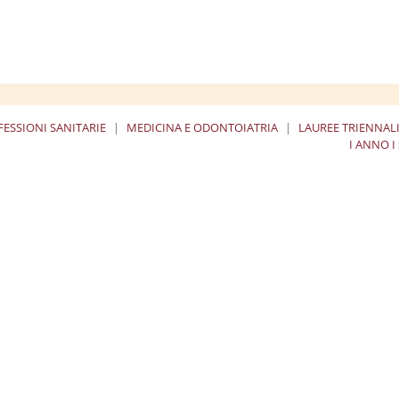
ESSIONI SANITARIE
MEDICINA E ODONTOIATRIA
LAUREE TRIENNALI
I ANNO I
ة