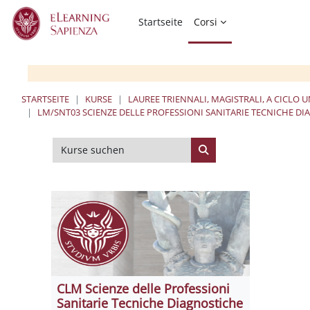
Zum Hauptinhalt
Startseite
Corsi
STARTSEITE
KURSE
LAUREE TRIENNALI, MAGISTRALI, A CICLO 
LM/SNT03 SCIENZE DELLE PROFESSIONI SANITARIE TECNICHE D
Kurse suchen
Kurse suchen
CLM Scienze delle Professioni
Sanitarie Tecniche Diagnostiche