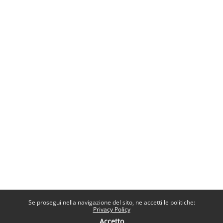
Se prosegui nella navigazione del sito, ne accetti le politiche:
Privacy Policy
Accetto