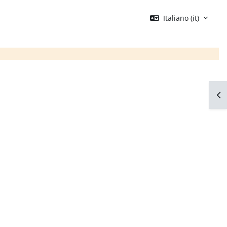
Italiano ‎(it)‎
Apr