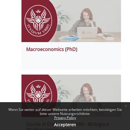
Macroeconomics (PhD)
x
Wenn Sie weiter auf dieser Webseite arbeiten möchten, bestätigen Sie
bitte unsere Nutzungsrichtlinie:
Privacy Policy
Scuola di Dottorato BeMM - Biologia e
Accepteren
Medicina Molecolare