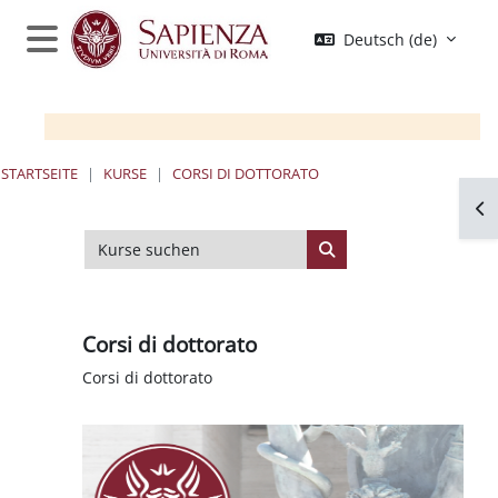
Zum Hauptinhalt
Deutsch ‎(de)‎
Website-Übersicht
STARTSEITE
KURSE
CORSI DI DOTTORATO
Blo
Kurse suchen
Kurse suchen
Corsi di dottorato
Corsi di dottorato