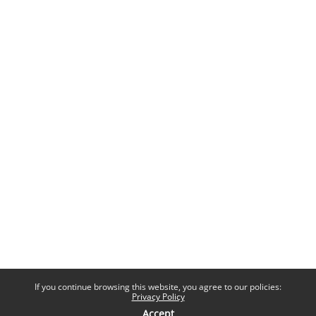
If you continue browsing this website, you agree to our policies:
Privacy Policy
Accept