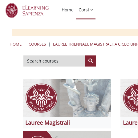
Skip to main content
Home
Corsi
HOME
COURSES
LAUREE TRIENNALI, MAGISTRALI, A CICLO UN
Search courses
Search courses
Lauree Magistrali
Laure