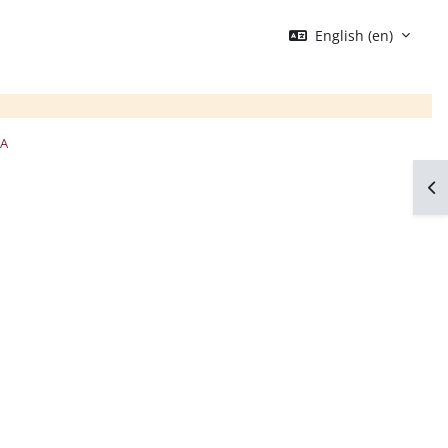
English ‎(en)‎
CA
Op