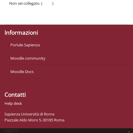
Non sei collegato. (
Login
)
Politiche
Ottieni l'app mobile
Informazioni
Portale Sapienza
Moodle community
Moodle Docs
Contatti
Help desk
Sapienza Università di Roma
Piazzale Aldo Moro 5, 00185 Roma
Seguici
x