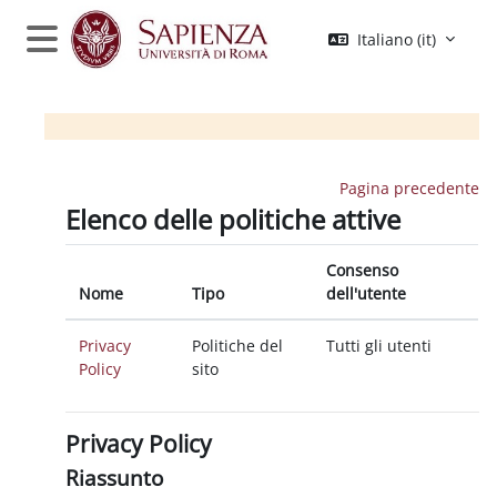
Vai al contenuto principale
Italiano ‎(it)‎
Pannello laterale
Pagina precedente
Elenco delle politiche attive
Consenso
Nome
Tipo
dell'utente
Privacy
Politiche del
Tutti gli utenti
Policy
sito
Privacy Policy
Riassunto