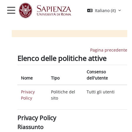
Vai al contenuto principale
Italiano ‎(it)‎
Pannello laterale
Pagina precedente
Elenco delle politiche attive
Consenso
Nome
Tipo
dell'utente
Privacy
Politiche del
Tutti gli utenti
Policy
sito
Privacy Policy
Riassunto