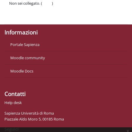
Non sei collegato. (
Login
)
Politiche
Ottieni l'app mobile
Informazioni
Portale Sapienza
Moodle community
Moodle Docs
Contatti
Help desk
Sapienza Università di Roma
Piazzale Aldo Moro 5, 00185 Roma
Seguici
x