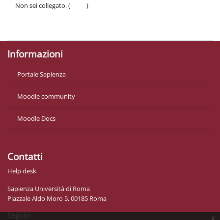
Non sei collegato. (
Login
)
Politiche
Ottieni l'app mobile
Informazioni
Portale Sapienza
Moodle community
Moodle Docs
Contatti
Help desk
Sapienza Università di Roma
Piazzale Aldo Moro 5, 00185 Roma
Seguici
x