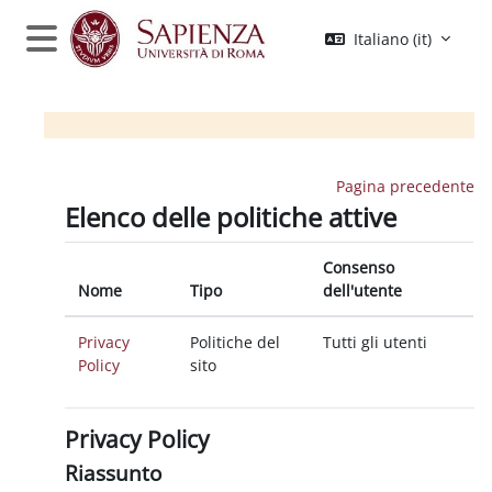
Vai al contenuto principale
Italiano ‎(it)‎
Pannello laterale
Pagina precedente
Elenco delle politiche attive
Consenso
Nome
Tipo
dell'utente
Privacy
Politiche del
Tutti gli utenti
Policy
sito
Privacy Policy
Riassunto