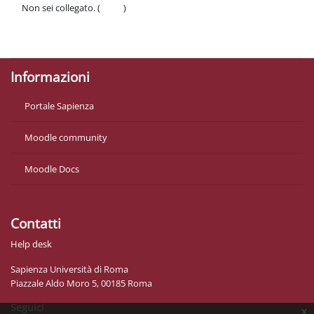
Non sei collegato. (
Login
)
Politiche
Ottieni l'app mobile
Informazioni
Portale Sapienza
Moodle community
Moodle Docs
Contatti
Help desk
Sapienza Università di Roma
Piazzale Aldo Moro 5, 00185 Roma
Seguici
x