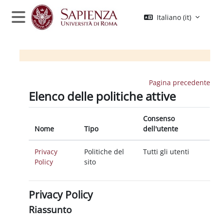
Vai al contenuto principale
Italiano ‎(it)‎
Pannello laterale
Pagina precedente
Elenco delle politiche attive
Consenso
Nome
Tipo
dell'utente
Privacy
Politiche del
Tutti gli utenti
Policy
sito
Privacy Policy
Riassunto