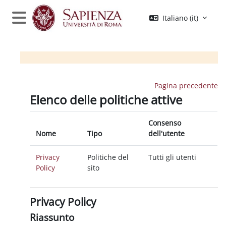
Vai al contenuto principale
Italiano ‎(it)‎
Pannello laterale
Pagina precedente
Elenco delle politiche attive
Consenso
Nome
Tipo
dell'utente
Privacy
Politiche del
Tutti gli utenti
Policy
sito
Privacy Policy
Riassunto