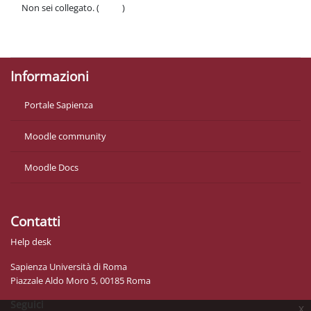
Non sei collegato. (
Login
)
Politiche
Ottieni l'app mobile
Informazioni
Portale Sapienza
Moodle community
Moodle Docs
Contatti
Help desk
Sapienza Università di Roma
Piazzale Aldo Moro 5, 00185 Roma
Seguici
x