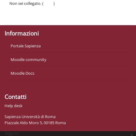
Non sei collegato. (
Login
)
Politiche
Ottieni l'app mobile
Informazioni
Portale Sapienza
Moodle community
Moodle Docs
Contatti
Help desk
Sapienza Università di Roma
Piazzale Aldo Moro 5, 00185 Roma
Seguici
x