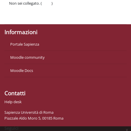
Non sei collegato. (
Login
)
Politiche
Ottieni l'app mobile
Informazioni
Portale Sapienza
Moodle community
Moodle Docs
Contatti
Help desk
Sapienza Università di Roma
Piazzale Aldo Moro 5, 00185 Roma
Seguici
x