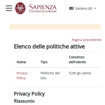
Vai al contenuto principale
Italiano ‎(it)‎
Pannello laterale
Pagina precedente
Elenco delle politiche attive
Consenso
Nome
Tipo
dell'utente
Privacy
Politiche del
Tutti gli utenti
Policy
sito
Privacy Policy
Riassunto