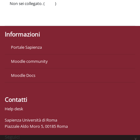
Non sei collegato. (
Login
)
Politiche
Ottieni l'app mobile
Informazioni
Portale Sapienza
Moodle community
Moodle Docs
Contatti
Help desk
Sapienza Università di Roma
Piazzale Aldo Moro 5, 00185 Roma
Seguici
x