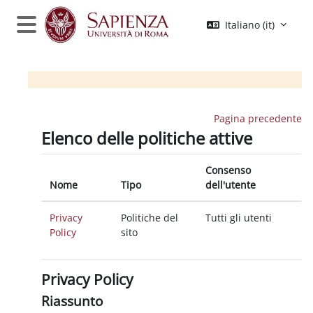
Vai al contenuto principale
Italiano ‎(it)‎
Pannello laterale
Pagina precedente
Elenco delle politiche attive
Consenso
Nome
Tipo
dell'utente
Privacy
Politiche del
Tutti gli utenti
Policy
sito
Privacy Policy
Riassunto