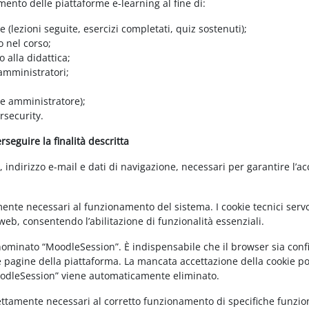
amento delle piattaforme e-learning al fine di:
e (lezioni seguite, esercizi completati, quiz sostenuti);
o nel corso;
 alla didattica;
 amministratori;
 e amministratore);
rsecurity.
seguire la finalità descritta
ndirizzo e-mail e dati di navigazione, necessari per garantire l’ac
mente necessari al funzionamento del sistema. I cookie tecnici servo
eb, consentendo l’abilitazione di funzionalità essenziali.
enominato “MoodleSession”. È indispensabile che il browser sia confi
e pagine della piattaforma. La mancata accettazione della cookie poli
MoodleSession” viene automaticamente eliminato.
rettamente necessari al corretto funzionamento di specifiche funziona