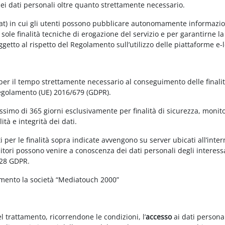
dei dati personali oltre quanto strettamente necessario.
at) in cui gli utenti possono pubblicare autonomamente informazioni 
e sole finalità tecniche di erogazione del servizio e per garantirne 
 soggetto al rispetto del Regolamento sull’utilizzo delle piattaforme 
 per il tempo strettamente necessario al conseguimento delle finalit
Regolamento (UE) 2016/679 (GDPR).
simo di 365 giorni esclusivamente per finalità di sicurezza, monitor
tà e integrità dei dati.
 per le finalità sopra indicate avvengono su server ubicati all’interno
nitori possono venire a conoscenza dei dati personali degli interessa
 28 GDPR.
amento la società “Mediatouch 2000”
el trattamento, ricorrendone le condizioni, l’
accesso
ai dati personal