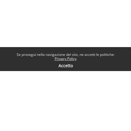
Se prosegui nella navigazione del sito, ne accetti le politiche:
Privacy Policy
Accetto
Contatti
Help desk
Sapienza Università di Roma