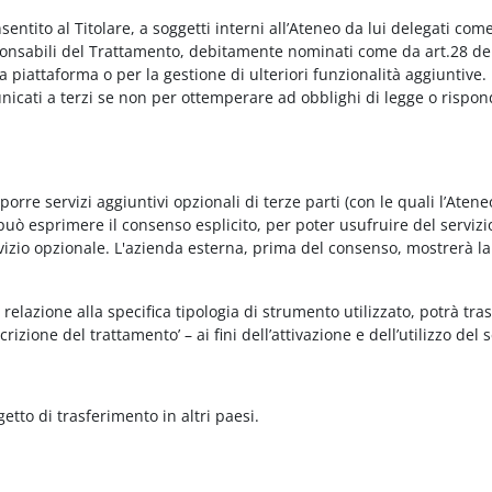
onsentito al Titolare, a soggetti interni all’Ateneo da lui delegati co
Responsabili del Trattamento, debitamente nominati come da art.28 de
piattaforma o per la gestione di ulteriori funzionalità aggiuntive.
municati a terzi se non per ottemperare ad obblighi di legge o rispon
re servizi aggiuntivi opzionali di terze parti (con le quali l’Ateneo
può esprimere il consenso esplicito, per poter usufruire del servizi
ervizio opzionale. L'azienda esterna, prima del consenso, mostrerà la
relazione alla specifica tipologia di strumento utilizzato, potrà tra
rizione del trattamento’ – ai fini dell’attivazione e dell’utilizzo del 
getto di trasferimento in altri paesi.