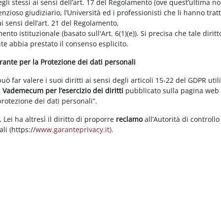
gli stessi ai sensi dell’art. 17 del Regolamento (ove quest’ultima n
enzioso giudiziario, l’Università ed i professionisti che li hanno tratt
i sensi dell’art. 21 del Regolamento,
tamento istituzionale (basato sull'Art. 6(1)(e)). Si precisa che tale di
nte abbia prestato il consenso esplicito.
arante per la Protezione dei dati personali
 far valere i suoi diritti ai sensi degli articoli 15-22 del GDPR util
l
Vademecum per l’esercizio dei diritti
pubblicato sulla pagina we
 protezione dei dati personali”.
Lei ha altresì il diritto di proporre
reclamo
all’Autorità di controllo
li (https://
www.garanteprivacy.it).