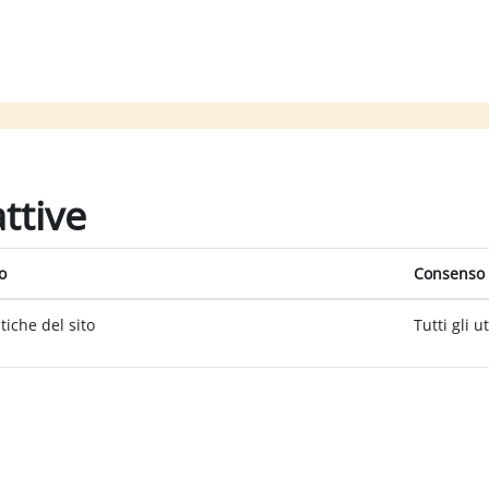
attive
o
Consenso 
itiche del sito
Tutti gli u