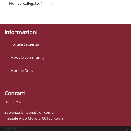
Non sei collegato. (
Login
)
Politiche
Ottieni l'app mobile
Informazioni
Portale Sapienza
Moodle community
Moodle Docs
Contatti
Help desk
Sapienza Università di Roma
Piazzale Aldo Moro 5, 00185 Roma
Seguici
x