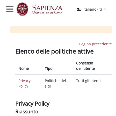
Vai al contenuto principale
Italiano ‎(it)‎
Pannello laterale
Pagina precedente
Elenco delle politiche attive
Consenso
Nome
Tipo
dell'utente
Privacy
Politiche del
Tutti gli utenti
Policy
sito
Privacy Policy
Riassunto