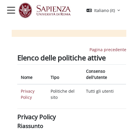
Vai al contenuto principale
Italiano ‎(it)‎
Pannello laterale
Pagina precedente
Elenco delle politiche attive
Consenso
Nome
Tipo
dell'utente
Privacy
Politiche del
Tutti gli utenti
Policy
sito
Privacy Policy
Riassunto