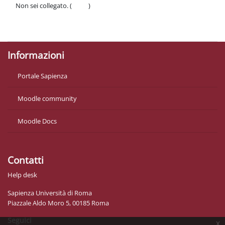
Non sei collegato. (
Login
)
Politiche
Ottieni l'app mobile
Informazioni
Portale Sapienza
Moodle community
Moodle Docs
Contatti
Help desk
Sapienza Università di Roma
Piazzale Aldo Moro 5, 00185 Roma
Seguici
x