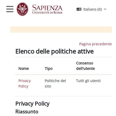
Vai al contenuto principale
Italiano ‎(it)‎
Pannello laterale
Pagina precedente
Elenco delle politiche attive
Consenso
Nome
Tipo
dell'utente
Privacy
Politiche del
Tutti gli utenti
Policy
sito
Privacy Policy
Riassunto