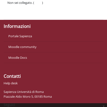
Non sei collegato. (
Login
)
Politiche
Ottieni l'app mobile
Informazioni
Portale Sapienza
Moodle community
Moodle Docs
Contatti
Help desk
Sapienza Università di Roma
Piazzale Aldo Moro 5, 00185 Roma
Seguici
x