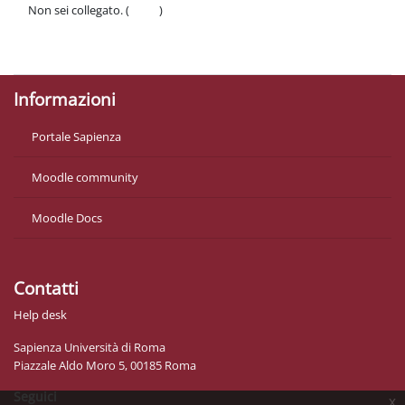
Non sei collegato. (
Login
)
Politiche
Ottieni l'app mobile
Informazioni
Portale Sapienza
Moodle community
Moodle Docs
Contatti
Help desk
Sapienza Università di Roma
Piazzale Aldo Moro 5, 00185 Roma
Seguici
x