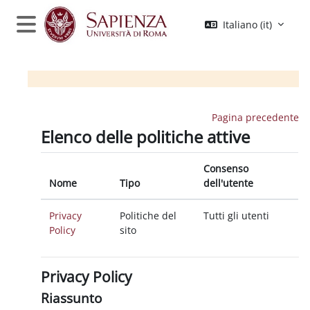
Vai al contenuto principale
Italiano ‎(it)‎
Pannello laterale
Pagina precedente
Elenco delle politiche attive
Consenso
Nome
Tipo
dell'utente
Privacy
Politiche del
Tutti gli utenti
Policy
sito
Privacy Policy
Riassunto