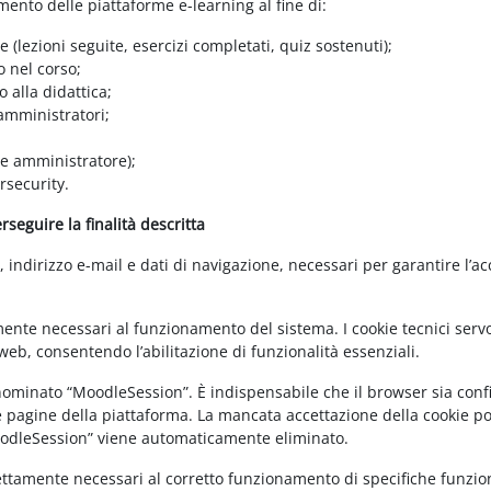
amento delle piattaforme e-learning al fine di:
e (lezioni seguite, esercizi completati, quiz sostenuti);
o nel corso;
 alla didattica;
 amministratori;
 e amministratore);
rsecurity.
seguire la finalità descritta
ndirizzo e-mail e dati di navigazione, necessari per garantire l’ac
mente necessari al funzionamento del sistema. I cookie tecnici servo
eb, consentendo l’abilitazione di funzionalità essenziali.
enominato “MoodleSession”. È indispensabile che il browser sia confi
e pagine della piattaforma. La mancata accettazione della cookie poli
MoodleSession” viene automaticamente eliminato.
rettamente necessari al corretto funzionamento di specifiche funziona