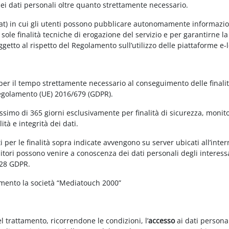
dei dati personali oltre quanto strettamente necessario.
at) in cui gli utenti possono pubblicare autonomamente informazioni 
e sole finalità tecniche di erogazione del servizio e per garantirne 
 soggetto al rispetto del Regolamento sull’utilizzo delle piattaforme 
 per il tempo strettamente necessario al conseguimento delle finalit
Regolamento (UE) 2016/679 (GDPR).
simo di 365 giorni esclusivamente per finalità di sicurezza, monitor
tà e integrità dei dati.
 per le finalità sopra indicate avvengono su server ubicati all’interno
nitori possono venire a conoscenza dei dati personali degli interessa
 28 GDPR.
amento la società “Mediatouch 2000”
el trattamento, ricorrendone le condizioni, l’
accesso
ai dati personal