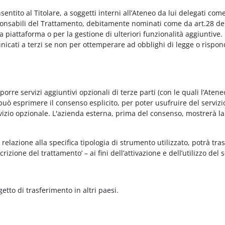
onsentito al Titolare, a soggetti interni all’Ateneo da lui delegati co
Responsabili del Trattamento, debitamente nominati come da art.28 de
piattaforma o per la gestione di ulteriori funzionalità aggiuntive.
municati a terzi se non per ottemperare ad obblighi di legge o rispon
re servizi aggiuntivi opzionali di terze parti (con le quali l’Ateneo
può esprimere il consenso esplicito, per poter usufruire del servizi
ervizio opzionale. L'azienda esterna, prima del consenso, mostrerà la
relazione alla specifica tipologia di strumento utilizzato, potrà tra
rizione del trattamento’ – ai fini dell’attivazione e dell’utilizzo del 
getto di trasferimento in altri paesi.