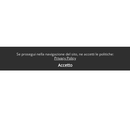
Se prosegui nella navigazione del sito, ne accetti le politiche:
Privacy Policy
Accetto
Contatti
Help desk
Sapienza Università di Roma