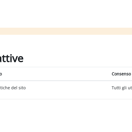
attive
o
Consenso 
itiche del sito
Tutti gli u