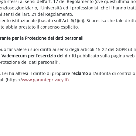
gli stessi ai sensi dell’art. 17 del Regolamento (ove quest’ultima n
enzioso giudiziario, l’Università ed i professionisti che li hanno tratt
i sensi dell’art. 21 del Regolamento,
tamento istituzionale (basato sull'Art. 6(1)(e)). Si precisa che tale di
nte abbia prestato il consenso esplicito.
arante per la Protezione dei dati personali
 far valere i suoi diritti ai sensi degli articoli 15-22 del GDPR util
l
Vademecum per l’esercizio dei diritti
pubblicato sulla pagina we
 protezione dei dati personali”.
Lei ha altresì il diritto di proporre
reclamo
all’Autorità di controllo
li (https://
www.garanteprivacy.it).