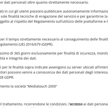
dei dati personali oltre quanto strettamente necessario.
at) in cui gli utenti possono pubblicare autonomamente informazioni 
e sole finalità tecniche di erogazione del servizio e per garantirne 
 soggetto al rispetto del Regolamento sull’utilizzo delle piattaforme 
 per il tempo strettamente necessario al conseguimento delle finalit
Regolamento (UE) 2016/679 (GDPR).
simo di 365 giorni esclusivamente per finalità di sicurezza, monitor
tà e integrità dei dati.
 per le finalità sopra indicate avvengono su server ubicati all’interno
nitori possono venire a conoscenza dei dati personali degli interessa
 28 GDPR.
amento la società “Mediatouch 2000”
el trattamento, ricorrendone le condizioni, l’
accesso
ai dati personal