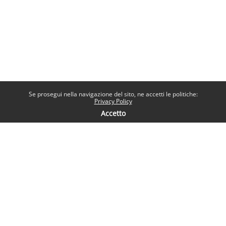
Se prosegui nella navigazione del sito, ne accetti le politiche:
Privacy Policy
Accetto
Contatti
Help desk
Sapienza Università di Roma