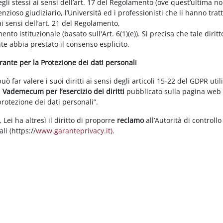
gli stessi ai sensi dell’art. 17 del Regolamento (ove quest’ultima n
enzioso giudiziario, l’Università ed i professionisti che li hanno tratt
i sensi dell’art. 21 del Regolamento,
tamento istituzionale (basato sull'Art. 6(1)(e)). Si precisa che tale di
nte abbia prestato il consenso esplicito.
arante per la Protezione dei dati personali
 far valere i suoi diritti ai sensi degli articoli 15-22 del GDPR util
l
Vademecum per l’esercizio dei diritti
pubblicato sulla pagina we
 protezione dei dati personali”.
Lei ha altresì il diritto di proporre
reclamo
all’Autorità di controllo
li (https://
www.garanteprivacy.it).