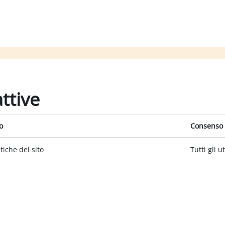
attive
o
Consenso 
itiche del sito
Tutti gli u