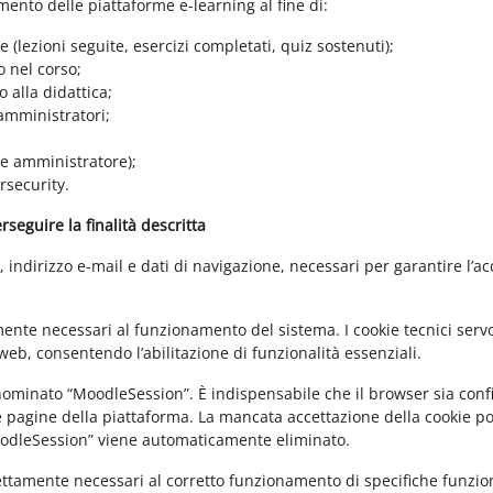
amento delle piattaforme e-learning al fine di:
e (lezioni seguite, esercizi completati, quiz sostenuti);
o nel corso;
 alla didattica;
 amministratori;
 e amministratore);
rsecurity.
seguire la finalità descritta
ndirizzo e-mail e dati di navigazione, necessari per garantire l’ac
mente necessari al funzionamento del sistema. I cookie tecnici servo
eb, consentendo l’abilitazione di funzionalità essenziali.
enominato “MoodleSession”. È indispensabile che il browser sia confi
e pagine della piattaforma. La mancata accettazione della cookie poli
MoodleSession” viene automaticamente eliminato.
rettamente necessari al corretto funzionamento di specifiche funziona