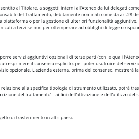
onsentito al Titolare, a soggetti interni all’Ateneo da lui delegati co
Responsabili del Trattamento, debitamente nominati come da art.28 de
piattaforma o per la gestione di ulteriori funzionalità aggiuntive.
municati a terzi se non per ottemperare ad obblighi di legge o rispon
re servizi aggiuntivi opzionali di terze parti (con le quali l’Ateneo
può esprimere il consenso esplicito, per poter usufruire del servizi
ervizio opzionale. L'azienda esterna, prima del consenso, mostrerà la
relazione alla specifica tipologia di strumento utilizzato, potrà tra
rizione del trattamento’ – ai fini dell’attivazione e dell’utilizzo del 
getto di trasferimento in altri paesi.