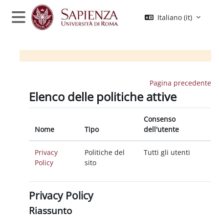
Vai al contenuto principale
Italiano ‎(it)‎
Pannello laterale
Pagina precedente
Elenco delle politiche attive
Consenso
Nome
Tipo
dell'utente
Privacy
Politiche del
Tutti gli utenti
Policy
sito
Privacy Policy
Riassunto