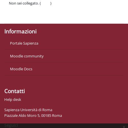
Non sei collegato. (
Login
)
Politiche
Ottieni l'app mobile
Informazioni
Portale Sapienza
Moodle community
Moodle Docs
Contatti
Help desk
Sapienza Università di Roma
Piazzale Aldo Moro 5, 00185 Roma
Seguici
x