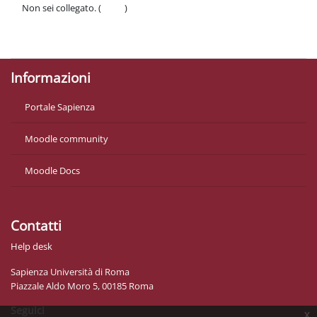
Non sei collegato. (
Login
)
Politiche
Ottieni l'app mobile
Informazioni
Portale Sapienza
Moodle community
Moodle Docs
Contatti
Help desk
Sapienza Università di Roma
Piazzale Aldo Moro 5, 00185 Roma
Seguici
x