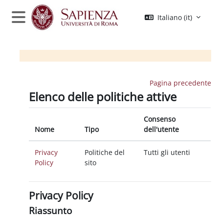
Vai al contenuto principale
Italiano ‎(it)‎
Pannello laterale
Pagina precedente
Elenco delle politiche attive
Consenso
Nome
Tipo
dell'utente
Privacy
Politiche del
Tutti gli utenti
Policy
sito
Privacy Policy
Riassunto