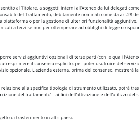
onsentito al Titolare, a soggetti interni all’Ateneo da lui delegati co
Responsabili del Trattamento, debitamente nominati come da art.28 de
piattaforma o per la gestione di ulteriori funzionalità aggiuntive.
municati a terzi se non per ottemperare ad obblighi di legge o rispon
re servizi aggiuntivi opzionali di terze parti (con le quali l’Ateneo
può esprimere il consenso esplicito, per poter usufruire del servizi
ervizio opzionale. L'azienda esterna, prima del consenso, mostrerà la
relazione alla specifica tipologia di strumento utilizzato, potrà tra
rizione del trattamento’ – ai fini dell’attivazione e dell’utilizzo del 
getto di trasferimento in altri paesi.