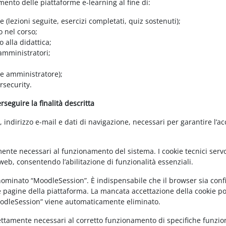
amento delle piattaforme e-learning al fine di:
e (lezioni seguite, esercizi completati, quiz sostenuti);
o nel corso;
 alla didattica;
 amministratori;
 e amministratore);
rsecurity.
seguire la finalità descritta
ndirizzo e-mail e dati di navigazione, necessari per garantire l’ac
mente necessari al funzionamento del sistema. I cookie tecnici servo
eb, consentendo l’abilitazione di funzionalità essenziali.
enominato “MoodleSession”. È indispensabile che il browser sia confi
e pagine della piattaforma. La mancata accettazione della cookie poli
MoodleSession” viene automaticamente eliminato.
rettamente necessari al corretto funzionamento di specifiche funziona