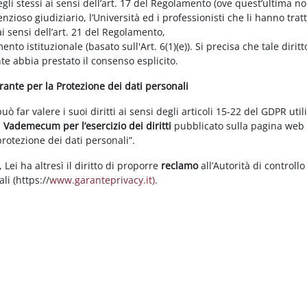
gli stessi ai sensi dell’art. 17 del Regolamento (ove quest’ultima n
enzioso giudiziario, l’Università ed i professionisti che li hanno tratt
i sensi dell’art. 21 del Regolamento,
tamento istituzionale (basato sull'Art. 6(1)(e)). Si precisa che tale di
nte abbia prestato il consenso esplicito.
arante per la Protezione dei dati personali
 far valere i suoi diritti ai sensi degli articoli 15-22 del GDPR util
l
Vademecum per l’esercizio dei diritti
pubblicato sulla pagina we
 protezione dei dati personali”.
Lei ha altresì il diritto di proporre
reclamo
all’Autorità di controllo
li (https://
www.garanteprivacy.it).