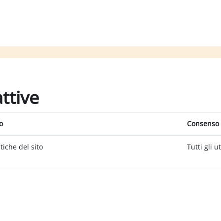
attive
o
Consenso 
itiche del sito
Tutti gli u