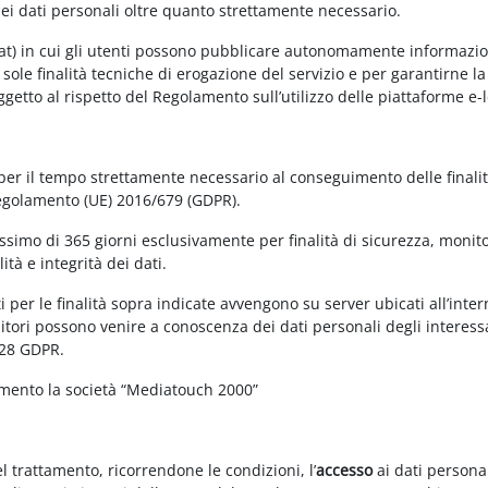
dei dati personali oltre quanto strettamente necessario.
at) in cui gli utenti possono pubblicare autonomamente informazioni 
e sole finalità tecniche di erogazione del servizio e per garantirne 
 soggetto al rispetto del Regolamento sull’utilizzo delle piattaforme 
 per il tempo strettamente necessario al conseguimento delle finalit
Regolamento (UE) 2016/679 (GDPR).
simo di 365 giorni esclusivamente per finalità di sicurezza, monitor
tà e integrità dei dati.
 per le finalità sopra indicate avvengono su server ubicati all’interno
nitori possono venire a conoscenza dei dati personali degli interessa
 28 GDPR.
amento la società “Mediatouch 2000”
el trattamento, ricorrendone le condizioni, l’
accesso
ai dati personal