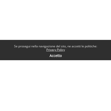
Se prosegui nella navigazione del sito, ne accetti le politiche:
Privacy Policy
Accetto
Contatti
Help desk
Sapienza Università di Roma