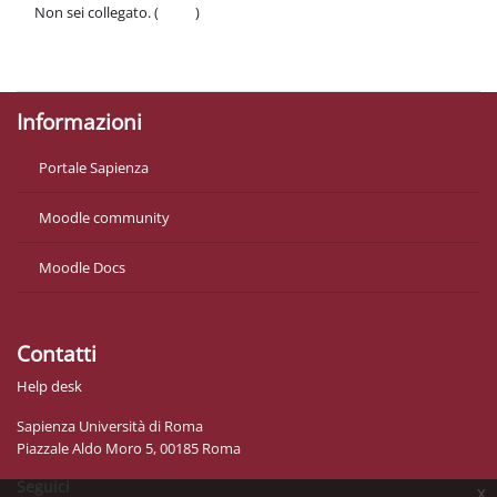
Non sei collegato. (
Login
)
Politiche
Ottieni l'app mobile
Informazioni
Portale Sapienza
Moodle community
Moodle Docs
Contatti
Help desk
Sapienza Università di Roma
Piazzale Aldo Moro 5, 00185 Roma
Seguici
x