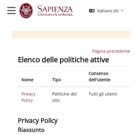
Vai al contenuto principale
Italiano ‎(it)‎
Pannello laterale
Pagina precedente
Elenco delle politiche attive
Consenso
Nome
Tipo
dell'utente
Privacy
Politiche del
Tutti gli utenti
Policy
sito
Privacy Policy
Riassunto