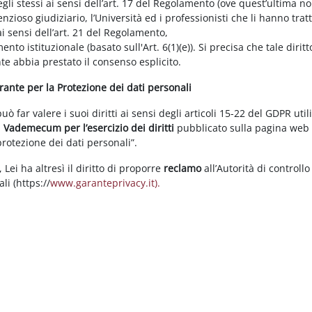
gli stessi ai sensi dell’art. 17 del Regolamento (ove quest’ultima n
enzioso giudiziario, l’Università ed i professionisti che li hanno tratt
i sensi dell’art. 21 del Regolamento,
tamento istituzionale (basato sull'Art. 6(1)(e)). Si precisa che tale di
nte abbia prestato il consenso esplicito.
arante per la Protezione dei dati personali
 far valere i suoi diritti ai sensi degli articoli 15-22 del GDPR util
l
Vademecum per l’esercizio dei diritti
pubblicato sulla pagina we
 protezione dei dati personali”.
Lei ha altresì il diritto di proporre
reclamo
all’Autorità di controllo
li (https://
www.garanteprivacy.it).