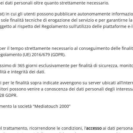
dei dati personali oltre quanto strettamente necessario.
at) in cui gli utenti possono pubblicare autonomamente informazioni 
e sole finalità tecniche di erogazione del servizio e per garantirne 
 soggetto al rispetto del Regolamento sull’utilizzo delle piattaforme 
 per il tempo strettamente necessario al conseguimento delle finalit
Regolamento (UE) 2016/679 (GDPR).
simo di 365 giorni esclusivamente per finalità di sicurezza, monitor
tà e integrità dei dati.
 per le finalità sopra indicate avvengono su server ubicati all’interno
nitori possono venire a conoscenza dei dati personali degli interessa
 28 GDPR.
amento la società “Mediatouch 2000”
el trattamento, ricorrendone le condizioni, l’
accesso
ai dati personal