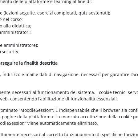
amento delle piattaforme e-learning al fine di:
e (lezioni seguite, esercizi completati, quiz sostenuti);
o nel corso;
 alla didattica;
 amministratori;
 e amministratore);
rsecurity.
seguire la finalità descritta
ndirizzo e-mail e dati di navigazione, necessari per garantire l’ac
mente necessari al funzionamento del sistema. I cookie tecnici servo
eb, consentendo l’abilitazione di funzionalità essenziali.
enominato “MoodleSession”. È indispensabile che il browser sia confi
e pagine della piattaforma. La mancata accettazione della cookie poli
MoodleSession” viene automaticamente eliminato.
rettamente necessari al corretto funzionamento di specifiche funziona