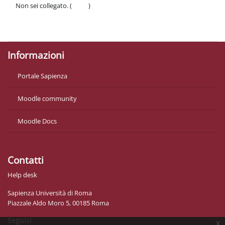
Non sei collegato. (
Login
)
Politiche
Ottieni l'app mobile
Informazioni
Portale Sapienza
Moodle community
Moodle Docs
Contatti
Help desk
Sapienza Università di Roma
Piazzale Aldo Moro 5, 00185 Roma
Seguici
x