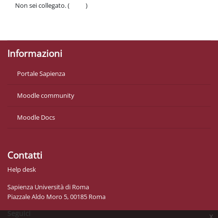
Non sei collegato. (
Login
)
Politiche
Ottieni l'app mobile
Informazioni
Portale Sapienza
Moodle community
Moodle Docs
Contatti
Help desk
Sapienza Università di Roma
Piazzale Aldo Moro 5, 00185 Roma
Seguici
x