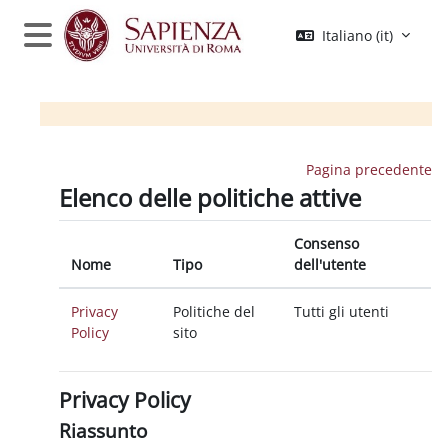
Vai al contenuto principale
Italiano ‎(it)‎
Pannello laterale
Pagina precedente
Elenco delle politiche attive
Consenso
Nome
Tipo
dell'utente
Privacy
Politiche del
Tutti gli utenti
Policy
sito
Privacy Policy
Riassunto