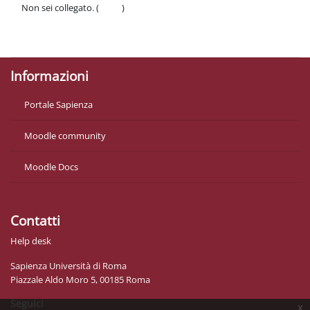
Non sei collegato. (
Login
)
Politiche
Ottieni l'app mobile
Informazioni
Portale Sapienza
Moodle community
Moodle Docs
Contatti
Help desk
Sapienza Università di Roma
Piazzale Aldo Moro 5, 00185 Roma
Seguici
x