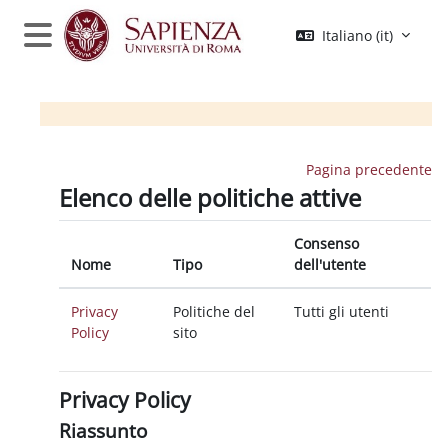
Vai al contenuto principale
Italiano ‎(it)‎
Pannello laterale
Pagina precedente
Elenco delle politiche attive
Consenso
Nome
Tipo
dell'utente
Privacy
Politiche del
Tutti gli utenti
Policy
sito
Privacy Policy
Riassunto