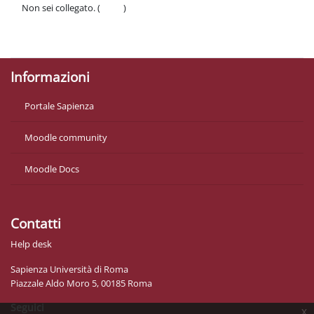
Non sei collegato. (
Login
)
Politiche
Ottieni l'app mobile
Informazioni
Portale Sapienza
Moodle community
Moodle Docs
Contatti
Help desk
Sapienza Università di Roma
Piazzale Aldo Moro 5, 00185 Roma
Seguici
x