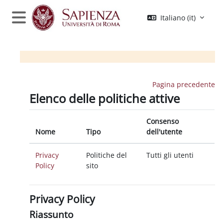
Vai al contenuto principale
Italiano ‎(it)‎
Pannello laterale
Pagina precedente
Elenco delle politiche attive
Consenso
Nome
Tipo
dell'utente
Privacy
Politiche del
Tutti gli utenti
Policy
sito
Privacy Policy
Riassunto