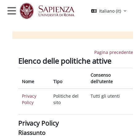
Vai al contenuto principale
Italiano ‎(it)‎
Pannello laterale
Pagina precedente
Elenco delle politiche attive
Consenso
Nome
Tipo
dell'utente
Privacy
Politiche del
Tutti gli utenti
Policy
sito
Privacy Policy
Riassunto