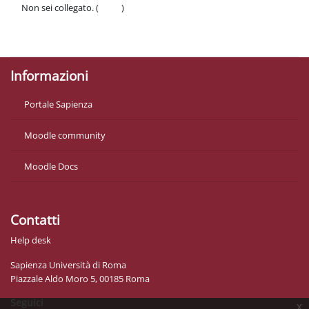
Non sei collegato. (
Login
)
Politiche
Ottieni l'app mobile
Informazioni
Portale Sapienza
Moodle community
Moodle Docs
Contatti
Help desk
Sapienza Università di Roma
Piazzale Aldo Moro 5, 00185 Roma
Seguici
x