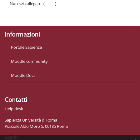
Non sei collegato. (
Login
)
Politiche
Ottieni l'app mobile
Informazioni
Portale Sapienza
Moodle community
Moodle Docs
Contatti
Help desk
Sapienza Università di Roma
Piazzale Aldo Moro 5, 00185 Roma
Seguici
x