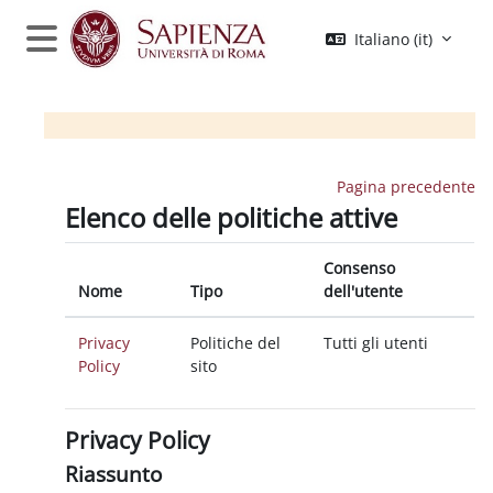
Vai al contenuto principale
Italiano ‎(it)‎
Pannello laterale
Pagina precedente
Elenco delle politiche attive
Consenso
Nome
Tipo
dell'utente
Privacy
Politiche del
Tutti gli utenti
Policy
sito
Privacy Policy
Riassunto