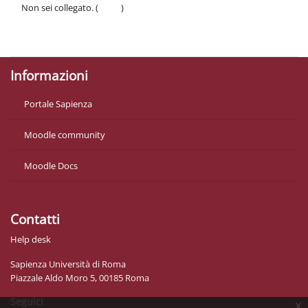
Non sei collegato. (
Login
)
Politiche
Ottieni l'app mobile
Informazioni
Portale Sapienza
Moodle community
Moodle Docs
Contatti
Help desk
Sapienza Università di Roma
Piazzale Aldo Moro 5, 00185 Roma
Seguici
x