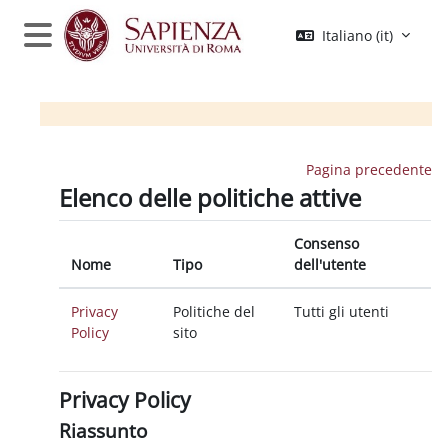
Vai al contenuto principale
Italiano ‎(it)‎
Pannello laterale
Pagina precedente
Elenco delle politiche attive
Consenso
Nome
Tipo
dell'utente
Privacy
Politiche del
Tutti gli utenti
Policy
sito
Privacy Policy
Riassunto