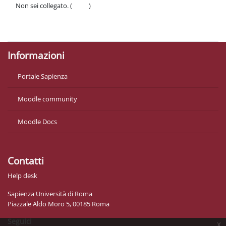
Non sei collegato. (
Login
)
Politiche
Ottieni l'app mobile
Informazioni
Portale Sapienza
Moodle community
Moodle Docs
Contatti
Help desk
Sapienza Università di Roma
Piazzale Aldo Moro 5, 00185 Roma
Seguici
x