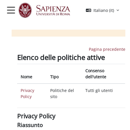
Vai al contenuto principale
Italiano ‎(it)‎
Pannello laterale
Pagina precedente
Elenco delle politiche attive
Consenso
Nome
Tipo
dell'utente
Privacy
Politiche del
Tutti gli utenti
Policy
sito
Privacy Policy
Riassunto