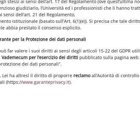
gli stessi ai sensi dell’art. 17 del Regolamento (ove quest’ultima n
enzioso giudiziario, l’Università ed i professionisti che li hanno tratt
i sensi dell’art. 21 del Regolamento,
tamento istituzionale (basato sull'Art. 6(1)(e)). Si precisa che tale di
nte abbia prestato il consenso esplicito.
arante per la Protezione dei dati personali
 far valere i suoi diritti ai sensi degli articoli 15-22 del GDPR util
l
Vademecum per l’esercizio dei diritti
pubblicato sulla pagina we
 protezione dei dati personali”.
Lei ha altresì il diritto di proporre
reclamo
all’Autorità di controllo
li (https://
www.garanteprivacy.it).