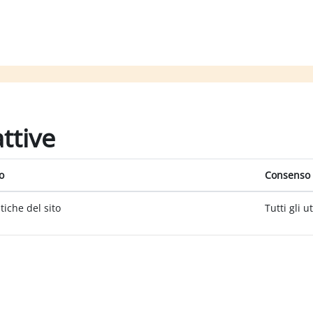
attive
o
Consenso 
itiche del sito
Tutti gli u