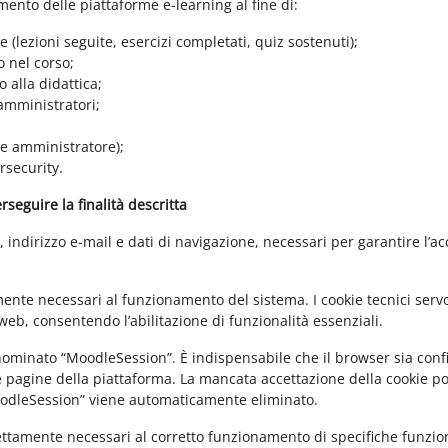
amento delle piattaforme e-learning al fine di:
e (lezioni seguite, esercizi completati, quiz sostenuti);
o nel corso;
 alla didattica;
 amministratori;
 e amministratore);
rsecurity.
seguire la finalità descritta
ndirizzo e-mail e dati di navigazione, necessari per garantire l’ac
mente necessari al funzionamento del sistema. I cookie tecnici servo
eb, consentendo l’abilitazione di funzionalità essenziali.
enominato “MoodleSession”. È indispensabile che il browser sia confi
e pagine della piattaforma. La mancata accettazione della cookie poli
MoodleSession” viene automaticamente eliminato.
rettamente necessari al corretto funzionamento di specifiche funziona