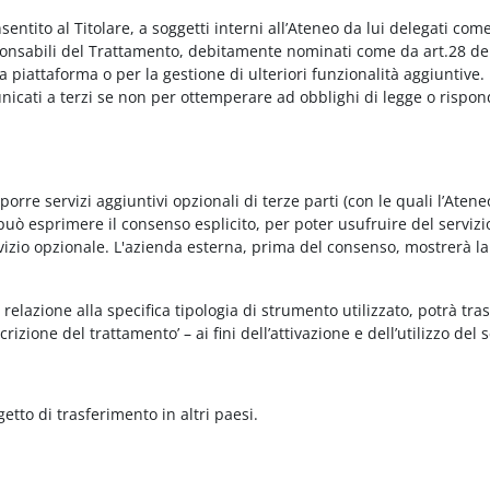
onsentito al Titolare, a soggetti interni all’Ateneo da lui delegati co
Responsabili del Trattamento, debitamente nominati come da art.28 de
piattaforma o per la gestione di ulteriori funzionalità aggiuntive.
municati a terzi se non per ottemperare ad obblighi di legge o rispon
re servizi aggiuntivi opzionali di terze parti (con le quali l’Ateneo
può esprimere il consenso esplicito, per poter usufruire del servizi
ervizio opzionale. L'azienda esterna, prima del consenso, mostrerà la
relazione alla specifica tipologia di strumento utilizzato, potrà tra
rizione del trattamento’ – ai fini dell’attivazione e dell’utilizzo del 
getto di trasferimento in altri paesi.