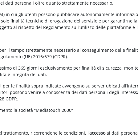
dei dati personali oltre quanto strettamente necessario.
at) in cui gli utenti possono pubblicare autonomamente informazioni 
e sole finalità tecniche di erogazione del servizio e per garantirne 
 soggetto al rispetto del Regolamento sull’utilizzo delle piattaforme 
 per il tempo strettamente necessario al conseguimento delle finalit
Regolamento (UE) 2016/679 (GDPR).
simo di 365 giorni esclusivamente per finalità di sicurezza, monitor
tà e integrità dei dati.
 per le finalità sopra indicate avvengono su server ubicati all’interno
nitori possono venire a conoscenza dei dati personali degli interessa
 28 GDPR.
amento la società “Mediatouch 2000”
el trattamento, ricorrendone le condizioni, l’
accesso
ai dati personal