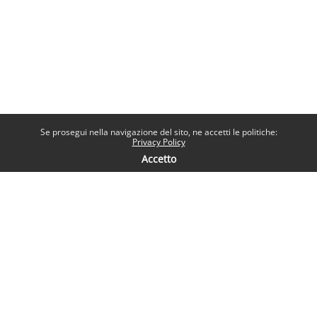
Se prosegui nella navigazione del sito, ne accetti le politiche:
Privacy Policy
Accetto
Contatti
Help desk
Sapienza Università di Roma