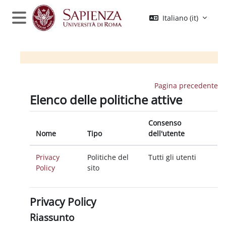
Vai al contenuto principale
Italiano ‎(it)‎
Pannello laterale
Pagina precedente
Elenco delle politiche attive
Consenso
Nome
Tipo
dell'utente
Privacy
Politiche del
Tutti gli utenti
Policy
sito
Privacy Policy
Riassunto