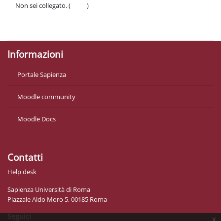
Non sei collegato. (
Login
)
Politiche
Ottieni l'app mobile
Informazioni
Portale Sapienza
Moodle community
Moodle Docs
Contatti
Help desk
Sapienza Università di Roma
Piazzale Aldo Moro 5, 00185 Roma
Seguici
x