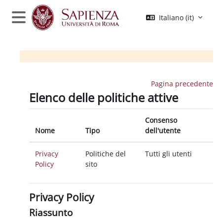
Vai al contenuto principale
Italiano ‎(it)‎
Pannello laterale
Pagina precedente
Elenco delle politiche attive
Consenso
Nome
Tipo
dell'utente
Privacy
Politiche del
Tutti gli utenti
Policy
sito
Privacy Policy
Riassunto