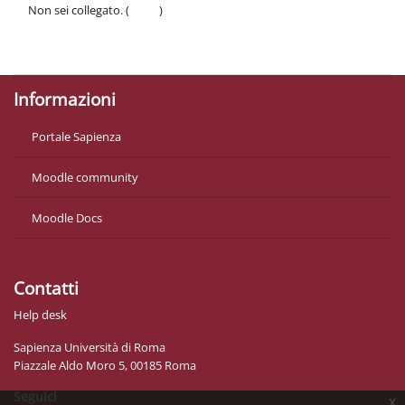
Non sei collegato. (
Login
)
Politiche
Ottieni l'app mobile
Informazioni
Portale Sapienza
Moodle community
Moodle Docs
Contatti
Help desk
Sapienza Università di Roma
Piazzale Aldo Moro 5, 00185 Roma
Seguici
x