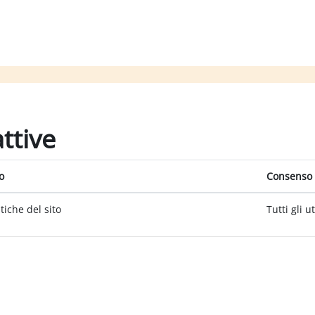
attive
o
Consenso 
itiche del sito
Tutti gli u