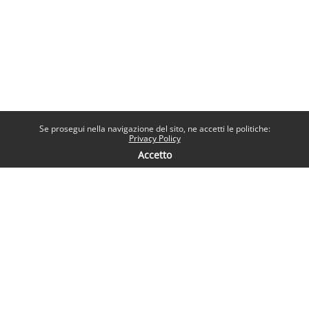
Se prosegui nella navigazione del sito, ne accetti le politiche:
Privacy Policy
Accetto
Contatti
Help desk
Sapienza Università di Roma