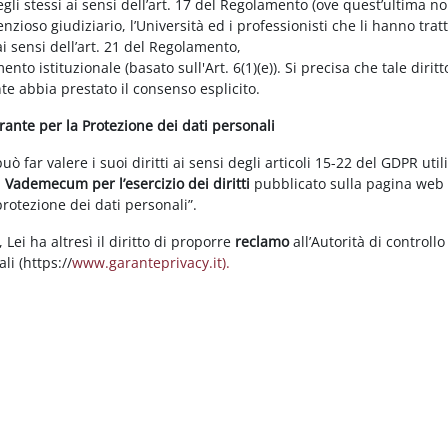
gli stessi ai sensi dell’art. 17 del Regolamento (ove quest’ultima n
enzioso giudiziario, l’Università ed i professionisti che li hanno tratt
i sensi dell’art. 21 del Regolamento,
tamento istituzionale (basato sull'Art. 6(1)(e)). Si precisa che tale di
nte abbia prestato il consenso esplicito.
arante per la Protezione dei dati personali
 far valere i suoi diritti ai sensi degli articoli 15-22 del GDPR util
l
Vademecum per l’esercizio dei diritti
pubblicato sulla pagina we
 protezione dei dati personali”.
Lei ha altresì il diritto di proporre
reclamo
all’Autorità di controllo
li (https://
www.garanteprivacy.it).