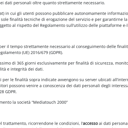
dei dati personali oltre quanto strettamente necessario.
at) in cui gli utenti possono pubblicare autonomamente informazioni 
e sole finalità tecniche di erogazione del servizio e per garantirne 
 soggetto al rispetto del Regolamento sull’utilizzo delle piattaforme 
 per il tempo strettamente necessario al conseguimento delle finalit
Regolamento (UE) 2016/679 (GDPR).
simo di 365 giorni esclusivamente per finalità di sicurezza, monitor
tà e integrità dei dati.
 per le finalità sopra indicate avvengono su server ubicati all’interno
nitori possono venire a conoscenza dei dati personali degli interessa
 28 GDPR.
amento la società “Mediatouch 2000”
el trattamento, ricorrendone le condizioni, l’
accesso
ai dati personal