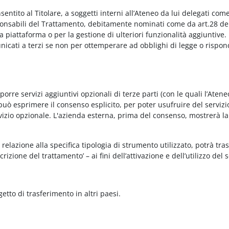
onsentito al Titolare, a soggetti interni all’Ateneo da lui delegati co
Responsabili del Trattamento, debitamente nominati come da art.28 de
piattaforma o per la gestione di ulteriori funzionalità aggiuntive.
municati a terzi se non per ottemperare ad obblighi di legge o rispon
re servizi aggiuntivi opzionali di terze parti (con le quali l’Ateneo
può esprimere il consenso esplicito, per poter usufruire del servizi
ervizio opzionale. L'azienda esterna, prima del consenso, mostrerà la
relazione alla specifica tipologia di strumento utilizzato, potrà tra
rizione del trattamento’ – ai fini dell’attivazione e dell’utilizzo del 
getto di trasferimento in altri paesi.