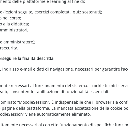
amento delle piattaforme e-learning al fine di:
e (lezioni seguite, esercizi completati, quiz sostenuti);
o nel corso;
 alla didattica;
 amministratori;
 e amministratore);
rsecurity.
seguire la finalità descritta
ndirizzo e-mail e dati di navigazione, necessari per garantire l’ac
mente necessari al funzionamento del sistema. I cookie tecnici servo
eb, consentendo l’abilitazione di funzionalità essenziali.
enominato “MoodleSession”. È indispensabile che il browser sia confi
e pagine della piattaforma. La mancata accettazione della cookie poli
MoodleSession” viene automaticamente eliminato.
rettamente necessari al corretto funzionamento di specifiche funziona