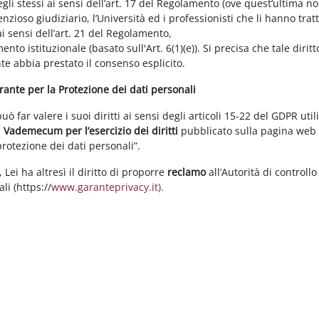
gli stessi ai sensi dell’art. 17 del Regolamento (ove quest’ultima n
enzioso giudiziario, l’Università ed i professionisti che li hanno tratt
i sensi dell’art. 21 del Regolamento,
tamento istituzionale (basato sull'Art. 6(1)(e)). Si precisa che tale di
nte abbia prestato il consenso esplicito.
arante per la Protezione dei dati personali
 far valere i suoi diritti ai sensi degli articoli 15-22 del GDPR util
l
Vademecum per l’esercizio dei diritti
pubblicato sulla pagina we
 protezione dei dati personali”.
Lei ha altresì il diritto di proporre
reclamo
all’Autorità di controllo
li (https://
www.garanteprivacy.it).