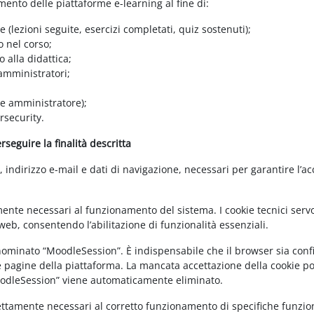
amento delle piattaforme e-learning al fine di:
e (lezioni seguite, esercizi completati, quiz sostenuti);
o nel corso;
 alla didattica;
 amministratori;
 e amministratore);
rsecurity.
seguire la finalità descritta
ndirizzo e-mail e dati di navigazione, necessari per garantire l’ac
mente necessari al funzionamento del sistema. I cookie tecnici servo
eb, consentendo l’abilitazione di funzionalità essenziali.
enominato “MoodleSession”. È indispensabile che il browser sia confi
e pagine della piattaforma. La mancata accettazione della cookie poli
MoodleSession” viene automaticamente eliminato.
rettamente necessari al corretto funzionamento di specifiche funziona