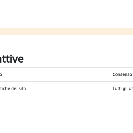
attive
o
Consenso 
itiche del sito
Tutti gli u