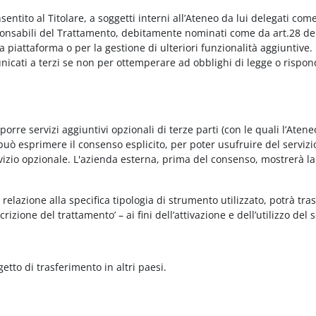
onsentito al Titolare, a soggetti interni all’Ateneo da lui delegati co
Responsabili del Trattamento, debitamente nominati come da art.28 de
piattaforma o per la gestione di ulteriori funzionalità aggiuntive.
municati a terzi se non per ottemperare ad obblighi di legge o rispon
re servizi aggiuntivi opzionali di terze parti (con le quali l’Ateneo
può esprimere il consenso esplicito, per poter usufruire del servizi
ervizio opzionale. L'azienda esterna, prima del consenso, mostrerà la
relazione alla specifica tipologia di strumento utilizzato, potrà tra
rizione del trattamento’ – ai fini dell’attivazione e dell’utilizzo del 
getto di trasferimento in altri paesi.