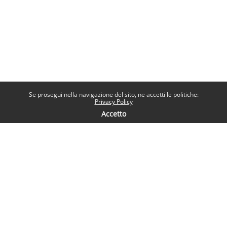
Se prosegui nella navigazione del sito, ne accetti le politiche:
Privacy Policy
Accetto
Contatti
Help desk
Sapienza Università di Roma