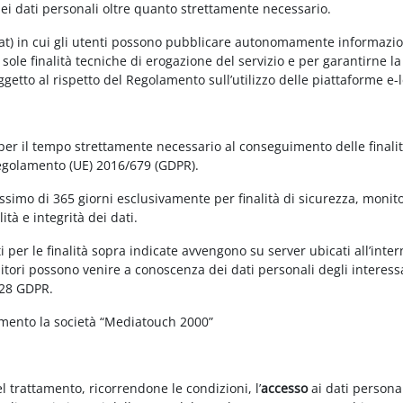
dei dati personali oltre quanto strettamente necessario.
at) in cui gli utenti possono pubblicare autonomamente informazioni 
e sole finalità tecniche di erogazione del servizio e per garantirne 
 soggetto al rispetto del Regolamento sull’utilizzo delle piattaforme 
 per il tempo strettamente necessario al conseguimento delle finalit
Regolamento (UE) 2016/679 (GDPR).
simo di 365 giorni esclusivamente per finalità di sicurezza, monitor
tà e integrità dei dati.
 per le finalità sopra indicate avvengono su server ubicati all’interno
nitori possono venire a conoscenza dei dati personali degli interessa
 28 GDPR.
amento la società “Mediatouch 2000”
el trattamento, ricorrendone le condizioni, l’
accesso
ai dati personal